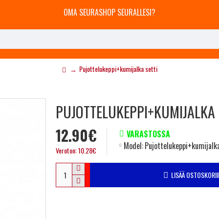
OMA SEURASHOP SEURALLESI?
Pujottelukeppi+kumijalka setti
PUJOTTELUKEPPI+KUMIJALKA 
12.90€
VARASTOSSA
Model:
Pujottelukeppi+kumijalka
Veroton: 10.28€
LISÄÄ OSTOSKORII