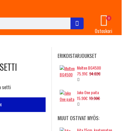
0
Ostoskori
ERIKOISTARJOUKSET
SETTI
Molten BG4500
75.91€
94.02€
 setti
Jako One paita
15.90€
19.90€
N
MUUT OSTIVAT MYÖS:
Aita 15cm, kaatumaton