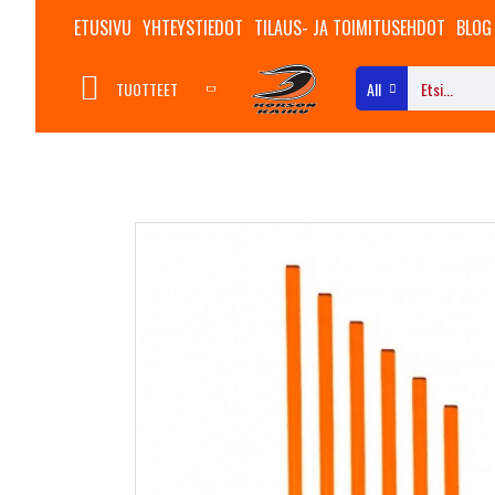
ETUSIVU
YHTEYSTIEDOT
TILAUS- JA TOIMITUSEHDOT
BLOG
TUOTTEET
All