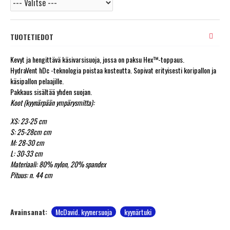
TUOTETIEDOT
Kevyt ja hengittävä käsivarsisuoja, jossa on paksu Hex™-toppaus.
HydraVent hDc -teknologia poistaa kosteutta. Sopivat erityisesti koripallon ja
käsipallon pelaajille.
Pakkaus sisältää yhden suojan.
Koot (kyynärpään ympärysmitta):
XS: 23-25 cm
S: 25-28cm cm
M: 28-30 cm
L: 30-33 cm
Materiaali: 80% nylon, 20% spandex
Pituus: n. 44 cm
Avainsanat:
McDavid. kyynersuoja
kyynärtuki