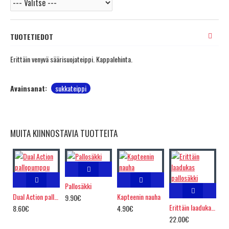
TUOTETIEDOT
Erittäin venyvä säärisuojateippi. Kappalehinta.
Avainsanat:
sukkateippi
MUITA KIINNOSTAVIA TUOTTEITA
Pallosäkki
Dual Action pallopumppu
Kapteenin nauha
9.90€
Erittäin laadukas pallosäkki
8.60€
4.90€
22.00€