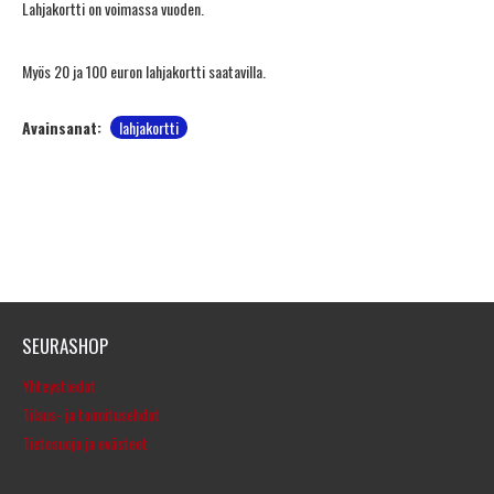
Lahjakortti on voimassa vuoden.
Myös 20 ja 100 euron lahjakortti saatavilla.
Avainsanat:
lahjakortti
SEURASHOP
Yhteystiedot
Tilaus- ja toimitusehdot
Tietosuoja ja evästeet