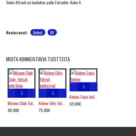
Selec Attack on laadukas pallo Futsaliin. Koko 4.
Avainsanat:
Select
BF
MUITA KIINNOSTAVIA TUOTTEITA
Kelme Copa Indoor
Mizuno Club Sala, futsal, wht/blue
Kelme Elite futsal, white/red
69.00€
90.08€
75.00€