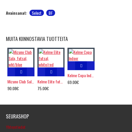
Avainsanat:
Select
BF
MUITA KIINNOSTAVIA TUOTTEITA
Kelme Copa Indoor
Mizuno Club Sala, futsal, wht/blue
Kelme Elite futsal, white/red
69.00€
90.08€
75.00€
SEURASHOP
Yhteystiedot