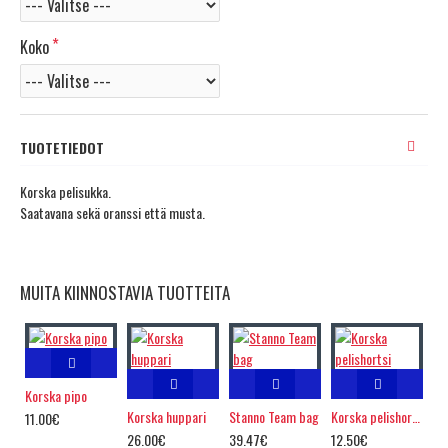
Koko
TUOTETIEDOT
Korska pelisukka.
Saatavana sekä oranssi että musta.
MUITA KIINNOSTAVIA TUOTTEITA
Korska pipo
Korska huppari
Stanno Team bag
Korska pelishortsi
11.00€
26.00€
39.47€
12.50€