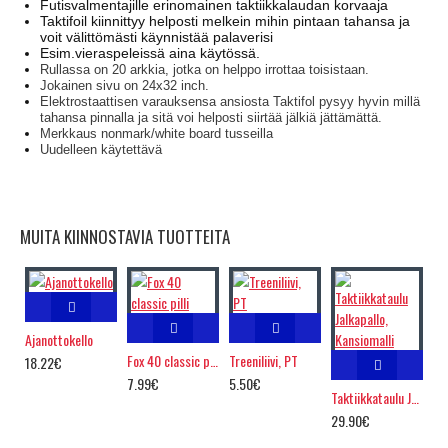
Futisvalmentajille erinomainen taktiikkalaudan korvaaja
Taktifoil kiinnittyy helposti melkein mihin pintaan tahansa ja
voit välittömästi käynnistää palaverisi
Esim.vieraspeleissä aina käytössä.
Rullassa on 20 arkkia, jotka on helppo irrottaa toisistaan.
Jokainen sivu on 24x32 inch.
Elektrostaattisen varauksensa ansiosta Taktifol pysyy hyvin millä
tahansa pinnalla ja sitä voi helposti siirtää jälkiä jättämättä.
Merkkaus nonmark/white board tusseilla
Uudelleen käytettävä
MUITA KIINNOSTAVIA TUOTTEITA
Ajanottokello
Fox 40 classic pilli
Treeniliivi, PT
18.22€
7.99€
5.50€
Taktiikkataulu Jalkapallo, Kansiomalli
29.90€