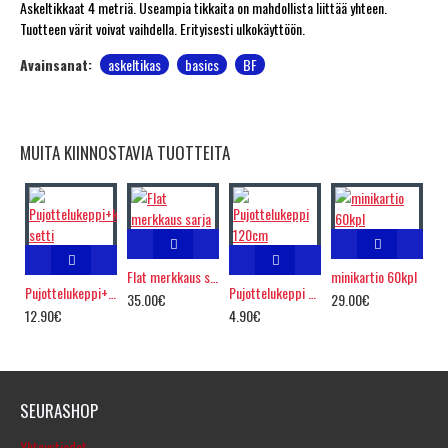
Askeltikkaat 4 metriä. Useampia tikkaita on mahdollista liittää yhteen.
Tuotteen värit voivat vaihdella. Erityisesti ulkokäyttöön.
Avainsanat:
askeltikas
basics
BF
MUITA KIINNOSTAVIA TUOTTEITA
Flat merkkaus sarja
minikartio 60kpl
Pujottelukeppi+kumijalka setti
Pujottelukeppi 120cm
35.00€
29.00€
12.90€
4.90€
SEURASHOP
Yhteystiedot