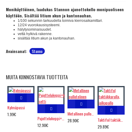
Monikäyttöinen, laadukas Stannon ajanottokello monipuoliseen
käyttöön. Sisältää litium akun ja kantonauhan.
1/100 sekunnin tarkuudella toimiva kierrosaikamittari.
12/24 vuorokausisysteemi.
hälytysominaisuudet.
vettä hylkivä rakenne.
sisältää litium akun ja kantonauhan.
Avainsanat:
Stanno
MUITA KIINNOSTAVIA TUOTTEITA
Kylmäpussi
Metallinen pullotelinen
1.99€
Pujottelukeppi+kumijalka setti
Taktifol taktiikkarulla, jalkapallo
28.90€
12.90€
29.89€