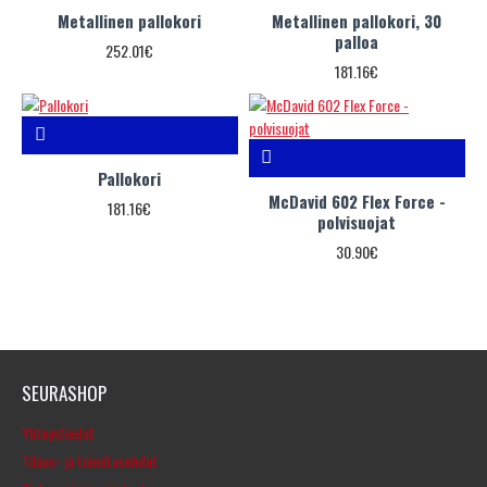
Metallinen pallokori
Metallinen pallokori, 30
palloa
252.01€
181.16€
Pallokori
McDavid 602 Flex Force -
181.16€
polvisuojat
30.90€
SEURASHOP
Yhteystiedot
Tilaus- ja toimitusehdot