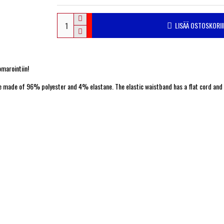
LISÄÄ OSTOSKORII
omarointiin!
 are made of 96% polyester and 4% elastane. The elastic waistband has a flat cord and