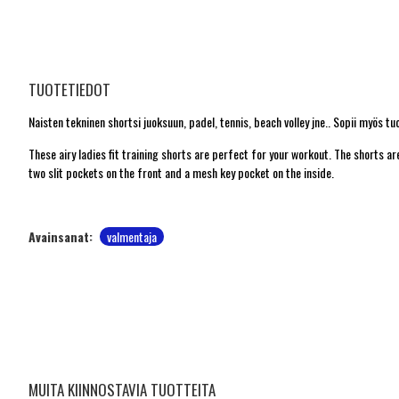
TUOTETIEDOT
Naisten tekninen shortsi juoksuun, padel, tennis, beach volley jne.. Sopii myös tu
These airy ladies fit training shorts are perfect for your workout. The shorts
two slit pockets on the front and a mesh key pocket on the inside.
Avainsanat:
valmentaja
MUITA KIINNOSTAVIA TUOTTEITA