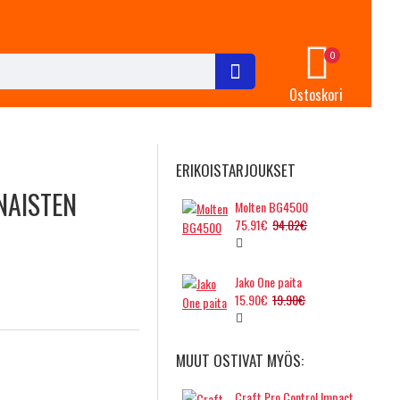
0
Ostoskori
ERIKOISTARJOUKSET
NAISTEN
Molten BG4500
75.91€
94.02€
Jako One paita
15.90€
19.90€
MUUT OSTIVAT MYÖS:
Craft Pro Control Impact singlet, ladies