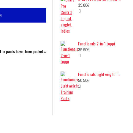
39.00€
N
Functionals 2-in-1 toppi
39.90€
 the pants have three pockets:
Functionals Lightweight Training Pants
50.50€