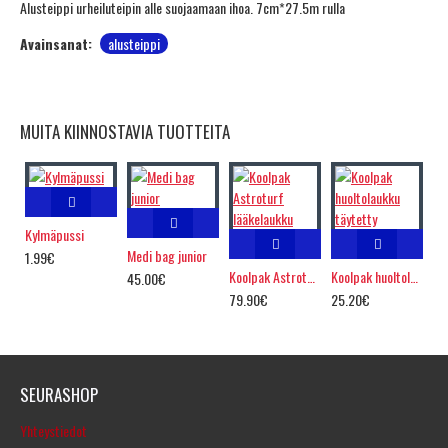
Alusteippi urheiluteipin alle suojaamaan ihoa. 7cm*27.5m rulla
Avainsanat:
alusteippi
MUITA KIINNOSTAVIA TUOTTEITA
Kylmäpussi
Medi bag junior
1.99€
Koolpak Astroturf lääkelaukku
Koolpak huoltolaukku täytetty
45.00€
79.90€
25.20€
SEURASHOP
Yhteystiedot